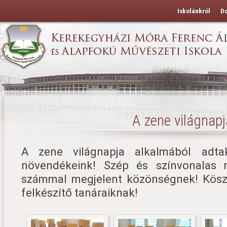
Iskolánkról
D
A zene világnapj
A zene világnapja alkalmából adta
növendékeink! Szép és színvonalas
számmal megjelent közönségnek! Kösz
felkészítő tanáraiknak!