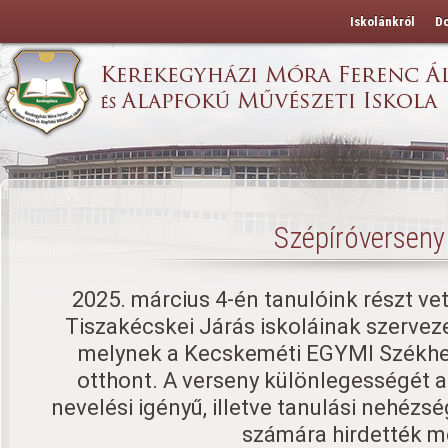
Iskolánkról
D
Szépíróverseny
2025. március 4-én tanulóink részt ve
Tiszakécskei Járás iskoláinak szervez
melynek a Kecskeméti EGYMI Székhe
otthont. A verseny különlegességét a
nevelési igényű, illetve tanulási nehéz
számára hirdették m