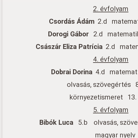
2. évfolyam
Csordás Ádám
2.d matemati
Dorogi Gábor
2.d matematik
Császár Eliza Patrícia
2.d matem
4. évfolyam
Dobrai Dorina
4.d matemati
olvasás, szövegértés 8
környezetismeret 13.
5. évfolyam
Bibók Luca
5.b olvasás, szöv
magyar nyel