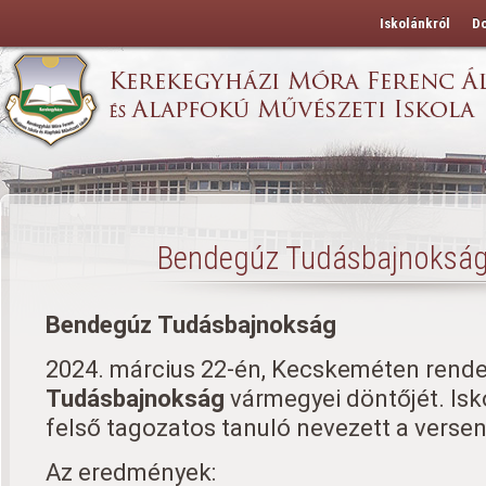
Iskolánkról
D
Bendegúz Tudásbajnokság
Bendegúz Tudásbajnokság
2024. március 22-én, Kecskeméten rend
Tudásbajnokság
vármegyei döntőjét. Isk
felső tagozatos tanuló nevezett a versen
Az eredmények: