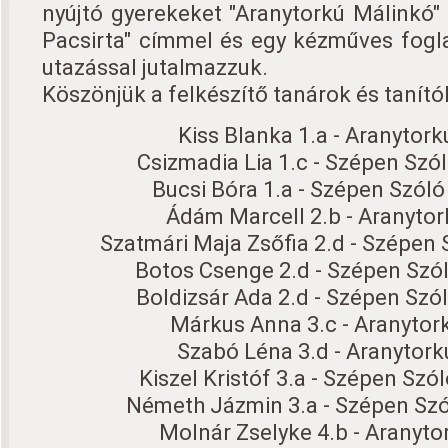
nyújtó gyerekeket "Aranytorkú Málinkó"
Pacsirta" címmel és egy kézműves fogl
utazással jutalmazzuk.
Köszönjük a felkészítő tanárok és tanít
Kiss Blanka 1.a - Aranytor
Csizmadia Lia 1.c - Szépen Szól
Bucsi Bóra 1.a - Szépen Szóló
Ádám Marcell 2.b - Aranyto
Szatmári Maja Zsőfia 2.d - Szépen 
Botos Csenge 2.d - Szépen Szól
Boldizsár Ada 2.d - Szépen Szól
Márkus Anna 3.c - Aranytor
Szabó Léna 3.d - Aranytor
Kiszel Kristóf 3.a - Szépen Szól
Németh Jázmin 3.a - Szépen Szól
Molnár Zselyke 4.b - Aranyto