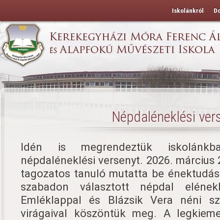
Iskolánkról
D
Népdaléneklési ver
Idén is megrendeztük iskolánk
népdaléneklési versenyt. 2026. március 2
tagozatos tanuló mutatta be énektudás
szabadon választott népdal elénekl
Emléklappal és Blázsik Vera néni s
virágaival köszöntük meg. A legkieme