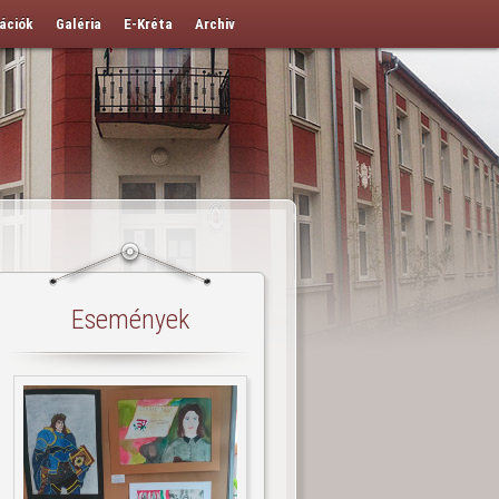
ációk
Galéria
E-Kréta
Archiv
Események