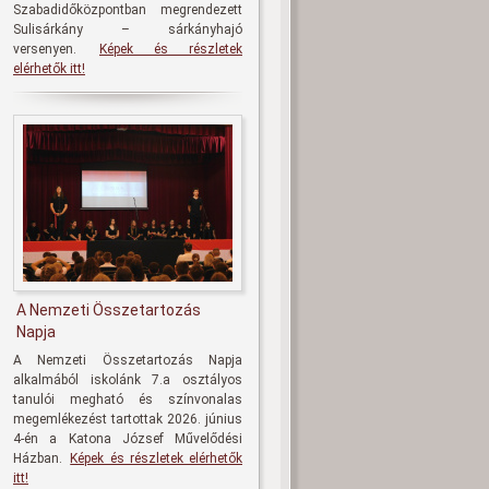
Szabadidőközpontban megrendezett
Sulisárkány – sárkányhajó
versenyen.
Képek és részletek
elérhetők itt!
A Nemzeti Összetartozás
Napja
A Nemzeti Összetartozás Napja
alkalmából iskolánk 7.a osztályos
tanulói megható és színvonalas
megemlékezést tartottak 2026. június
4-én a Katona József Művelődési
Házban.
Képek és részletek elérhetők
itt!