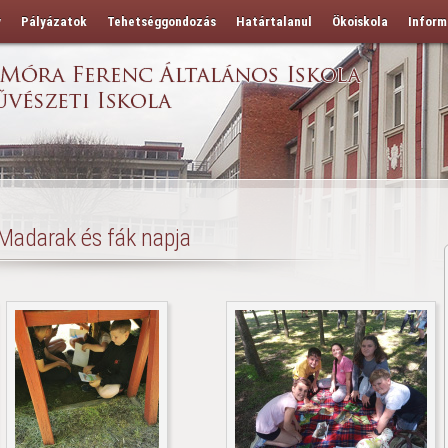
y
Pályázatok
Tehetséggondozás
Határtalanul
Ökoiskola
Inform
Madarak és fák napja