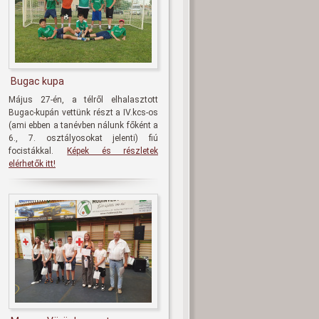
Bugac kupa
Május 27-én, a télről elhalasztott
Bugac-kupán vettünk részt a IV.kcs-os
(ami ebben a tanévben nálunk főként a
6., 7. osztályosokat jelenti) fiú
focistákkal.
Képek és részletek
elérhetők itt!