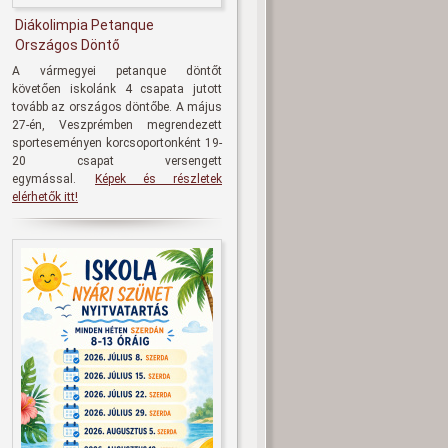
Diákolimpia Petanque
Országos Döntő
A vármegyei petanque döntőt
követően iskolánk 4 csapata jutott
tovább az országos döntőbe. A május
27-én, Veszprémben megrendezett
sporteseményen korcsoportonként 19-
20 csapat versengett
egymással.
Képek és részletek
elérhetők itt!