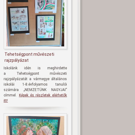
Tehetségpont művészeti
rajzpályázat
Iskolánk idén is meghirdette
a
Tehetségpont művészeti
rajzpályázatát
a vármegye általános
iskolái 1-8.évfolyamos tanulói
számára
„NEMZETÜNK NAGYJAI
”
címmel.
Képek és részletek elérhetők
itt!