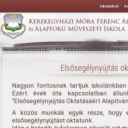
Iskolánkról
D
Elsősegélynyújtás o
Nagyon fontosnak tartjuk iskolánkban 
Ezért évek óta kapcsolatban állu
"Elsősegélynyújtás Oktatásáért Alapítván
A közös munkák egyik része, hogy 
elsősegélynyújtást oktatunk.