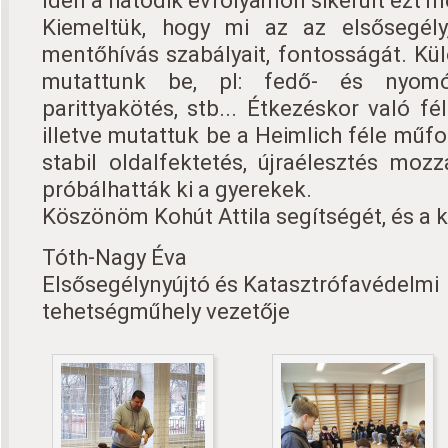
Idén a hatodik évfolyamon sikerült ezt m
Kiemeltük, hogy mi az az elsősegély
mentőhívás szabályait, fontosságát. Kü
mutattunk be, pl: fedő- és nyomó
parittyakötés, stb... Étkezéskor való fé
illetve mutattuk be a Heimlich féle műfog
stabil oldalfektetés, újraélesztés mozz
próbálhatták ki a gyerekek.
Köszönöm Kohút Attila segítségét, és a k
Tóth-Nagy Éva
Elsősegélynyújtó és Katasztrófavédelmi
tehetségműhely vezetője