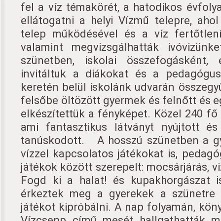
fel a víz témakörét, a hatodikos évfoly
ellátogatni a helyi Vízmű telepre, ah
telep működésével és a víz fertőtlení
valamint megvizsgálhatták ivóvizünk
szünetben, iskolai összefogásként,
invitáltuk a diákokat és a pedagógu
keretén belül iskolánk udvarán összegyű
felsőbe öltözött gyermek és felnőtt és 
elkészítettük a fényképet. Közel 240 fő 
ami fantasztikus látványt nyújtott é
tanúskodott. A hosszú szünetben a gy
vízzel kapcsolatos játékokat is, pedagó
játékok között szerepelt: mocsárjárás, viz
Fogd ki a halat! és kupakhorgászat i
érkeztek meg a gyerekek a szünetre 
játékot kipróbálni. A nap folyamán, kön
Vízcsepp című mesét hallgathatták m