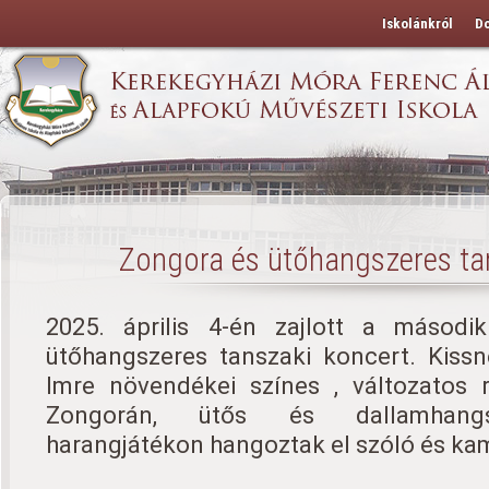
Iskolánkról
D
Zongora és ütőhangszeres ta
2025. április 4-én zajlott a másodi
ütőhangszeres tanszaki koncert. Kissn
Imre növendékei színes , változatos r
Zongorán, ütős és dallamhangsz
harangjátékon hangoztak el szóló és k