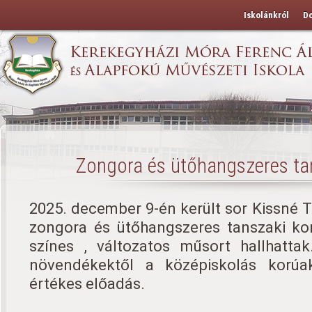
Iskolánkról
D
Zongora és ütőhangszeres ta
2025. december 9-én került sor Kissné Ti
zongora és ütőhangszeres tanszaki kon
színes , változatos műsort hallhatta
növendékektől a középiskolás korúak
értékes előadás.