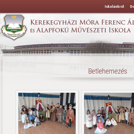
Iskolánkról
D
Betlehemezés