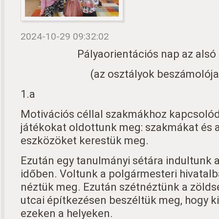
2024-10-29 09:32:02
Pályaorientációs nap az alsó
(az osztályok beszámolója
1.a
Motivációs céllal szakmákhoz kapcsolódó
játékokat oldottunk meg: szakmákat és a
eszközöket kerestük meg.
Ezután egy tanulmányi sétára indultunk 
időben. Voltunk a polgármesteri hivatalb
néztük meg. Ezután szétnéztünk a zölds
utcai építkezésen beszéltük meg, hogy k
ezeken a helyeken.