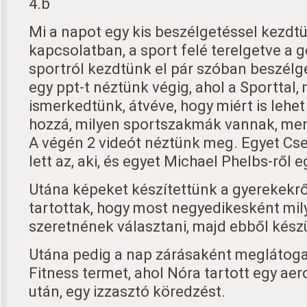
4.b
Mi a napot egy kis beszélgetéssel kezdt
kapcsolatban, a sport felé terelgetve a 
sportról kezdtünk el pár szóban beszélg
egy ppt-t néztünk végig, ahol a Sporttal,
ismerkedtünk, átvéve, hogy miért is lehet
hozzá, milyen sportszakmák vannak, menn
A végén 2 videót néztünk meg. Egyet Cse
lett az, aki, és egyet Michael Phelbs-ről e
Utána képeket készítettünk a gyerekekről
tartottak, hogy most negyedikesként mi
szeretnének választani, majd ebből készü
Utána pedig a nap zárásaként meglátog
Fitness termet, ahol Nóra tartott egy ae
után, egy izzasztó köredzést.