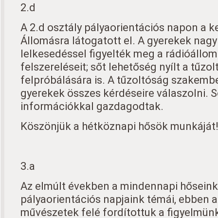
2.d
A 2.d osztály pályaorientációs napon a 
Állomásra látogatott el. A gyerekek nagy
lelkesedéssel figyelték meg a rádióállomá
felszereléseit; sőt lehetőség nyílt a tűzo
felpróbálására is. A tűzoltóság szakembe
gyerekek összes kérdéseire válaszolni. S
információkkal gazdagodtak.
Köszönjük a hétköznapi hősök munkáját
3.a
Az elmúlt években a mindennapi hőseink
pályaorientációs napjaink témái, ebben 
művészetek felé fordítottuk a figyelmünk