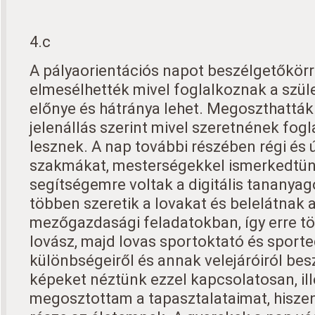
4.c
A pályaorientációs napot beszélgetőkörr
elmesélhették mivel foglalkoznak a szül
előnye és hátránya lehet. Megoszthatták 
jelenállás szerint mivel szeretnének fogl
lesznek. A nap további részében régi és új
szakmákat, mesterségekkel ismerkedtün
segítségemre voltak a digitális tananyag
többen szeretik a lovakat és belelátnak a
mezőgazdasági feladatokban, így erre tö
lovász, majd lovas sportoktató és sporte
különbségeiről és annak velejáróiról bes
képeket néztünk ezzel kapcsolatosan, il
megosztottam a tapasztalataimat, hiszen