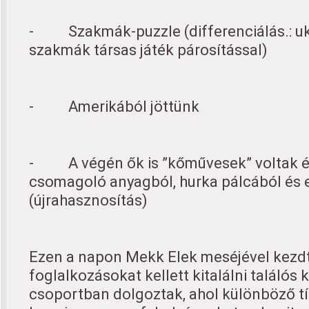
- Szakmák-puzzle (differenciálás.: uk
szakmák társas játék párosítással)
- Amerikából jöttünk
- A végén ők is ”kőművesek” voltak és
csomagoló anyagból, hurka pálcából és e
(újrahasznosítás)
Ezen a napon Mekk Elek meséjével kezd
foglalkozásokat kellett kitalálni találós
csoportban dolgoztak, ahol különböző t