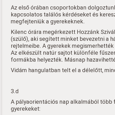
Az első órában csoportokban dolgoztunk
kapcsolatos találós kérdéseket és keresz
megfejteniük a gyerekeknek.
Kilenc órára megérkezett Hozzánk Szivá
(szülő), aki segített minket bevezetni a h
rejtelmeibe. A gyerekek megismerhették a
Az elkészült natúr sajtot különféle fűsze
formákba helyezték. Másnap hazavihetté
Vidám hangulatban telt el a délelőtt, min
3.d
A pályaorientációs nap alkalmából több f
gyerekeket: