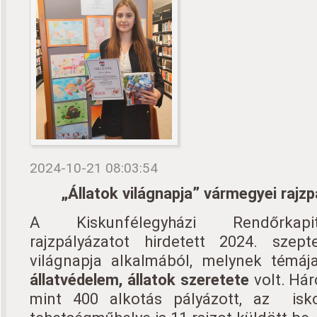
2024-10-21 08:03:54
„Állatok világnapja” vármegyei rajz
A Kiskunfélegyházi Rendőrkapi
rajzpályázatot hirdetett 2024. szep
világnapja alkalmából, melynek témá
állatvédelem, állatok szeretete
volt. Há
mint 400 alkotás pályázott, az isk