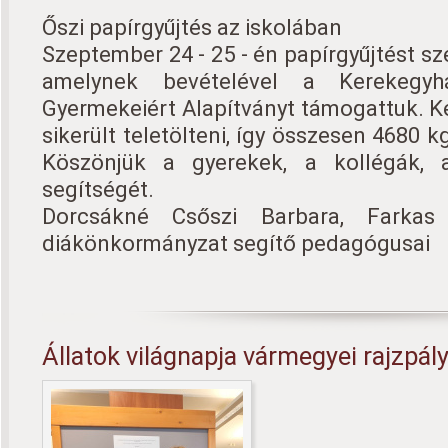
Őszi papírgyűjtés az iskolában
Szeptember 24 - 25 - én papírgyűjtést sz
amelynek bevételével a Kerekegyhá
Gyermekeiért Alapítványt támogattuk. Ké
sikerült teletölteni, így összesen 4680 k
Köszönjük a gyerekek, a kollégák,
segítségét.
Dorcsákné Csőszi Barbara, Farkas 
diákönkormányzat segítő pedagógusai
Állatok világnapja vármegyei rajzpál