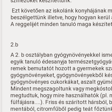
színezőket készítettünk.
Ezt követően az iskolánk konyhájának 
beszélgettünk illetve, hogy hogyan kerül 
A reggelijét minden tanuló maga készítet
2.b
A 2. b osztályban gyógynövényekkel ism
egyik tanuló édesanyja természetgyógyás
remek bemutatót hozott a gyermekek sz
gyógynövényeket, gyógynövényekből kés
gyógynövényes cukorkákat, aszalt gyümöl
Mindent megszagoltunk vagy megkóstol
megtudtuk, hogy mire használhatók (pl. 
fülfájásra....). Friss és szárított hársból,
mentából, citromfűből pedig teát főztünk