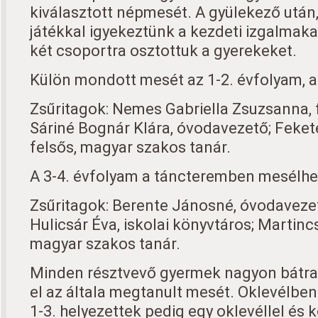
kiválasztott népmesét. A gyülekező után
játékkal igyekeztünk a kezdeti izgalmakat
két csoportra osztottuk a gyerekeket.
Külön mondott mesét az 1-2. évfolyam, a
Zsűritagok: Nemes Gabriella Zsuzsanna, 
Sáriné Bognár Klára, óvodavezető; Feke
felsős, magyar szakos tanár.
A 3-4. évfolyam a táncteremben mesélhe
Zsűritagok: Berente Jánosné, óvodavezet
Hulicsár Éva, iskolai könyvtáros; Martinc
magyar szakos tanár.
Minden résztvevő gyermek nagyon bátr
el az általa megtanult mesét. Oklevélben
1-3. helyezettek pedig egy oklevéllel és