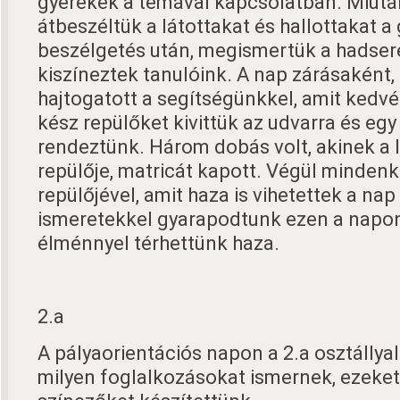
gyerekek a témával kapcsolatban. Miutá
átbeszéltük a látottakat és hallottakat a
beszélgetés után, megismertük a hadser
kiszíneztek tanulóink. A nap zárásaként,
hajtogatott a segítségünkkel, amit kedvér
kész repülőket kivittük az udvarra és egy
rendeztünk. Három dobás volt, akinek a 
repülője, matricát kapott. Végül mindenk
repülőjével, amit haza is vihetettek a na
ismeretekkel gyarapodtunk ezen a napon
élménnyel térhettünk haza.
2.a
A pályaorientációs napon a 2.a osztállya
milyen foglalkozásokat ismernek, ezeket 