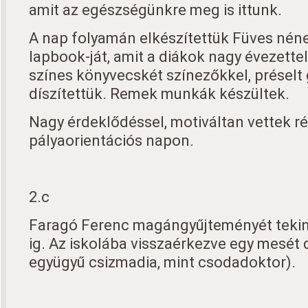
amit az egészségünkre meg is ittunk.
A nap folyamán elkészítettük Füves né
lapbook-ját, amit a diákok nagy évezettel
színes könyvecskét színezőkkel, présel
díszítettük. Remek munkák készültek.
Nagy érdeklődéssel, motiváltan vettek rés
pályaorientációs napon.
2.c
Faragó Ferenc magángyűjteményét tekint
ig. Az iskolába visszaérkezve egy mesét 
együgyű csizmadia, mint csodadoktor).