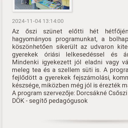
2024-11-04 13:14:00
Az őszi szünet előtti hét hétfőjé
hagyományos programunkat, a bolhap
köszönhetően sikerült az udvaron kite
gyerekek óriási lelkesedéssel és ár
Mindenki igyekezett jól eladni vagy vá
meleg tea és a szellem süti is. A progr
fejlődött a gyerekek fejszámolási, komm
készsége, miközben még jól is érezték 
A program szervezője: Dorcsákné Csőszi B
DÖK - segítő pedagógusok