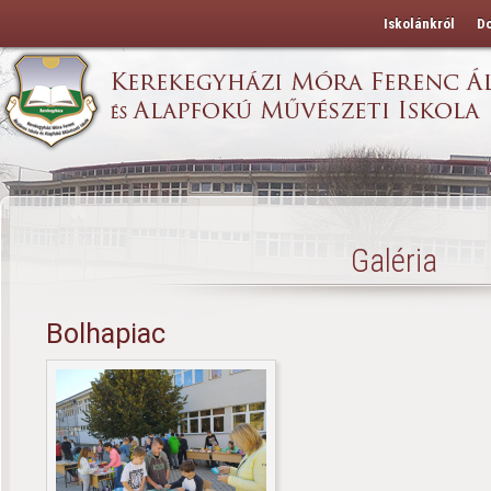
Iskolánkról
D
Galéria
Bolhapiac