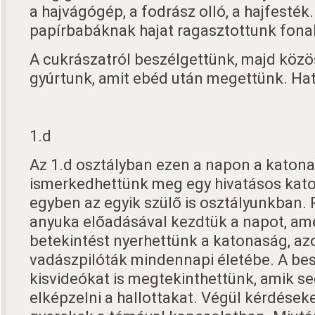
a hajvágógép, a fodrász olló, a hajfesték
papírbabáknak hajat ragasztottunk fonal
A cukrászatról beszélgettünk, majd köz
gyúrtunk, amit ebéd után megettünk. Hat
1.d
Az 1.d osztályban ezen a napon a katon
ismerkedhettünk meg egy hivatásos katon
egyben az egyik szülő is osztályunkban. 
anyuka előadásával kezdtük a napot, ame
betekintést nyerhettünk a katonaság, azo
vadászpilóták mindennapi életébe. A bes
kisvideókat is megtekinthettünk, amik se
elképzelni a hallottakat. Végül kérdéseke