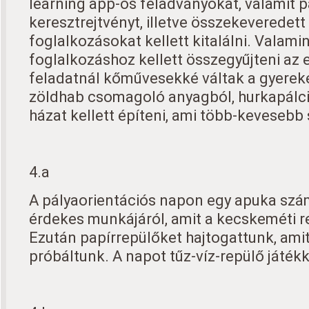
learning app-os feladványokat, valamit p
keresztrejtvényt, illetve összekeveredett
foglalkozásokat kellett kitalálni. Valami
foglalkozáshoz kellett összegyűjteni az 
feladatnál kőművesekké váltak a gyerek
zöldhab csomagoló anyagból, hurkapálcik
házat kellett építeni, ami több-kevesebb 
4.a
A pályaorientációs napon egy apuka szá
érdekes munkájáról, amit a kecskeméti r
Ezután papírrepülőket hajtogattunk, amit
próbáltunk. A napot tűz-víz-repülő játékk