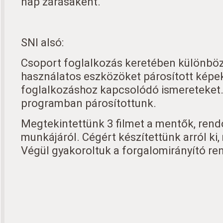
nap zárásaként.
SNI alsó:
Csoport foglalkozás keretében különbö
használatos eszközöket párosított képe
foglalkozáshoz kapcsolódó ismereteket
programban párosítottunk.
Megtekintettünk 3 filmet a mentők, rend
munkájáról. Cégért készítettünk arról ki, 
Végül gyakoroltuk a forgalomirányító ren