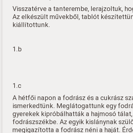
Visszatérve a tanterembe, lerajzoltuk, hog
Az elkészült művekből, tablót készítettü
kiállítottunk.
1.b
1.c
A hétfői napon a fodrász és a cukrász s
ismerkedtünk. Meglátogattunk egy fodrá
gyerekek kipróbálhatták a hajmosó tálat,
fodrászszékbe. Az egyik kislánynak szülő
megigazította a fodrász néni a haját. Érd