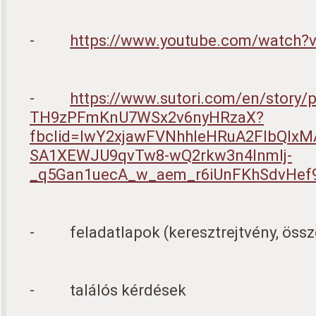
-
https://www.youtube.com/watch?v
-
https://www.sutori.com/en/story/p
TH9zPFmKnU7WSx2v6nyHRzaX?
fbclid=IwY2xjawFVNhhleHRuA2FlbQIxM
SA1XEWJU9qvTw8-wQ2rkw3n4InmIj-
_q5Gan1uecA_w_aem_r6iUnFKhSdvHe
- feladatlapok (keresztrejtvény, össz
- találós kérdések