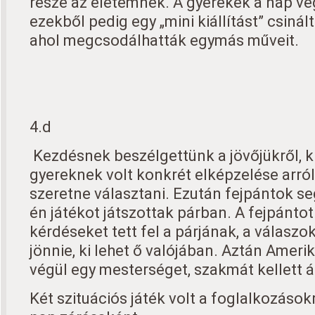
része az életemnek. A gyerekek a nap vég
ezekből pedig egy „mini kiállítást” csinál
ahol megcsodálhatták egymás műveit.
4.d
Kezdésnek beszélgettünk a jövőjükről, ki
gyereknek volt konkrét elképzelése arró
szeretne választani. Ezután fejpántok se
én játékot játszottak párban. A fejpántot
kérdéseket tett fel a párjának, a válaszok
jönnie, ki lehet ő valójában. Aztán Amerik
végül egy mesterséget, szakmát kellett á
Két szituációs játék volt a foglalkozásokr