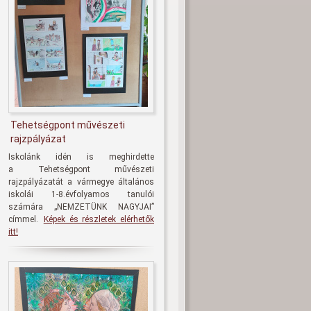
Tehetségpont művészeti
rajzpályázat
Iskolánk idén is meghirdette
a
Tehetségpont művészeti
rajzpályázatát
a vármegye általános
iskolái 1-8.évfolyamos tanulói
számára
„NEMZETÜNK NAGYJAI
”
címmel.
Képek és részletek elérhetők
itt!