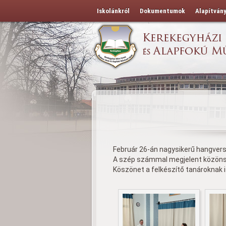
Iskolánkról
Dokumentumok
Alapítván
Február 26-án nagysikerű hangver
A szép számmal megjelent közönség
Köszönet a felkészítő tanároknak i