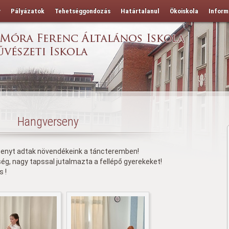
y
Pályázatok
Tehetséggondozás
Határtalanul
Ökoiskola
Inform
Hangverseny
senyt adtak növendékeink a táncteremben!
, nagy tapssal jutalmazta a fellépő gyerekeket!
s !