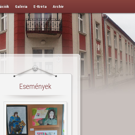
ációk
Galéria
E-Kréta
Archiv
Események