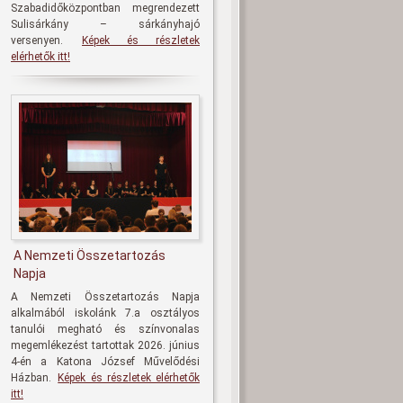
Szabadidőközpontban megrendezett
Sulisárkány – sárkányhajó
versenyen.
Képek és részletek
elérhetők itt!
A Nemzeti Összetartozás
Napja
A Nemzeti Összetartozás Napja
alkalmából iskolánk 7.a osztályos
tanulói megható és színvonalas
megemlékezést tartottak 2026. június
4-én a Katona József Művelődési
Házban.
Képek és részletek elérhetők
itt!