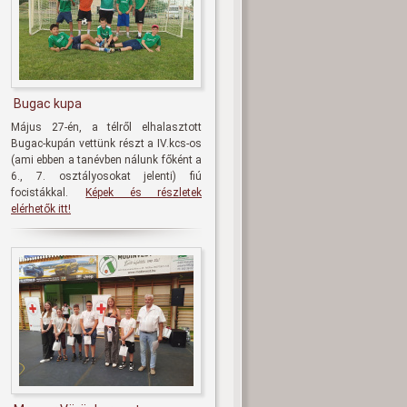
Bugac kupa
Május 27-én, a télről elhalasztott
Bugac-kupán vettünk részt a IV.kcs-os
(ami ebben a tanévben nálunk főként a
6., 7. osztályosokat jelenti) fiú
focistákkal.
Képek és részletek
elérhetők itt!