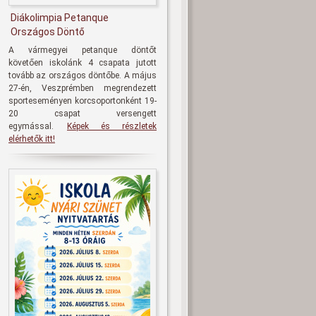
Diákolimpia Petanque
Országos Döntő
A vármegyei petanque döntőt
követően iskolánk 4 csapata jutott
tovább az országos döntőbe. A május
27-én, Veszprémben megrendezett
sporteseményen korcsoportonként 19-
20 csapat versengett
egymással.
Képek és részletek
elérhetők itt!