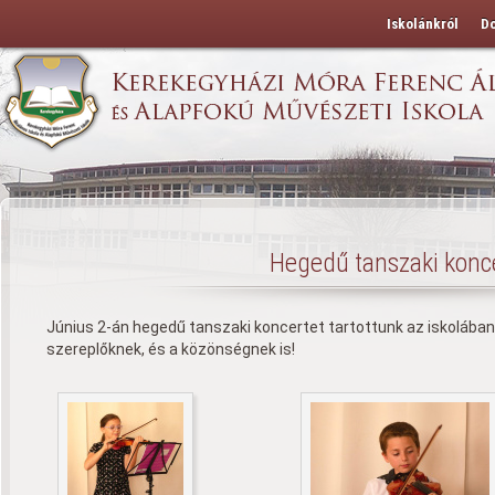
Iskolánkról
D
Hegedű tanszaki konce
Június 2-án hegedű tanszaki koncertet tartottunk az iskolában. 
szereplőknek, és a közönségnek is!