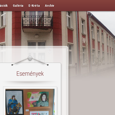
ációk
Galéria
E-Kréta
Archiv
Események