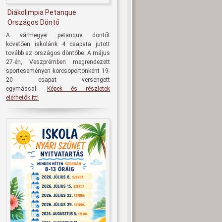
Diákolimpia Petanque
Országos Döntő
A vármegyei petanque döntőt
követően iskolánk 4 csapata jutott
tovább az országos döntőbe. A május
27-én, Veszprémben megrendezett
sporteseményen korcsoportonként 19-
20 csapat versengett
egymással.
Képek és részletek
elérhetők itt!