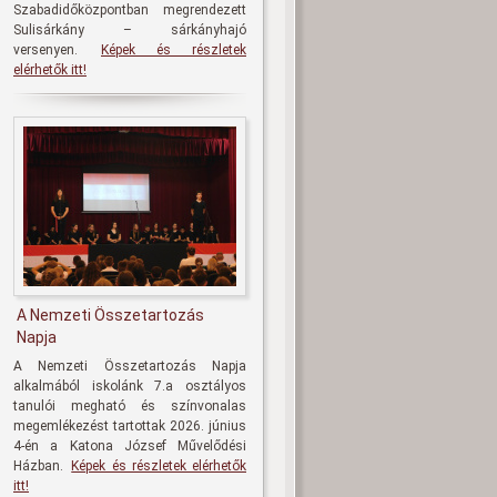
Szabadidőközpontban megrendezett
Sulisárkány – sárkányhajó
versenyen.
Képek és részletek
elérhetők itt!
A Nemzeti Összetartozás
Napja
A Nemzeti Összetartozás Napja
alkalmából iskolánk 7.a osztályos
tanulói megható és színvonalas
megemlékezést tartottak 2026. június
4-én a Katona József Művelődési
Házban.
Képek és részletek elérhetők
itt!