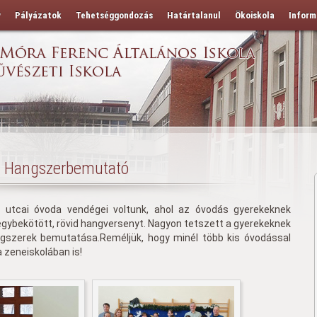
y
Pályázatok
Tehetséggondozás
Határtalanul
Ökoiskola
Inform
Hangszerbemutató
 utcai óvoda vendégei voltunk, ahol az óvodás gyerekeknek
gybekötött, rövid hangversenyt. Nagyon tetszett a gyerekeknek
ngszerek bemutatása.Reméljük, hogy minél több kis óvodással
 zeneiskolában is!