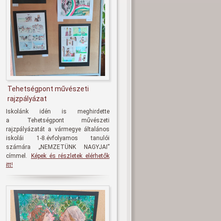
Tehetségpont művészeti
rajzpályázat
Iskolánk idén is meghirdette
a
Tehetségpont művészeti
rajzpályázatát
a vármegye általános
iskolái 1-8.évfolyamos tanulói
számára
„NEMZETÜNK NAGYJAI
”
címmel.
Képek és részletek elérhetők
itt!