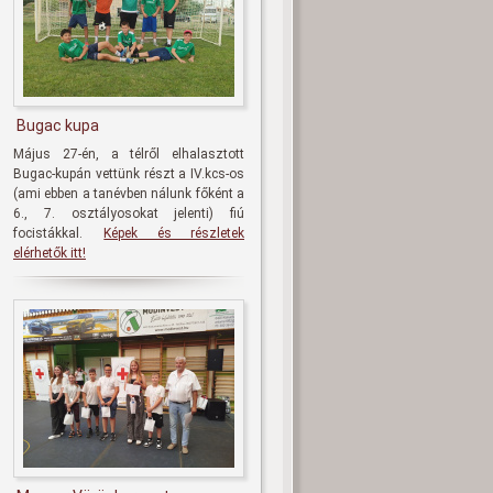
Bugac kupa
Május 27-én, a télről elhalasztott
Bugac-kupán vettünk részt a IV.kcs-os
(ami ebben a tanévben nálunk főként a
6., 7. osztályosokat jelenti) fiú
focistákkal.
Képek és részletek
elérhetők itt!