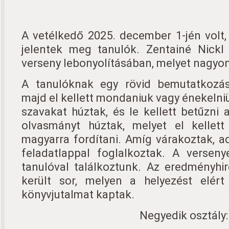
A vetélkedő 2025. december 1-jén volt
jelentek meg tanulók. Zentainé Nickl 
verseny lebonyolításában, melyet nagyo
A tanulóknak egy rövid bemutatkozáss
majd el kellett mondaniuk vagy énekelniü
szavakat húztak, és le kellett betűzni 
olvasmányt húztak, melyet el kellett 
magyarra fordítani. Amíg várakoztak, ad
feladatlappal foglalkoztak. A verse
tanulóval találkoztunk. Az eredményhi
került sor, melyen a helyezést elért
könyvjutalmat kaptak.
Negyedik osztály: