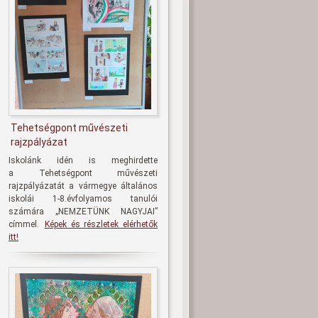
Tehetségpont művészeti
rajzpályázat
Iskolánk idén is meghirdette
a
Tehetségpont művészeti
rajzpályázatát
a vármegye általános
iskolái 1-8.évfolyamos tanulói
számára
„NEMZETÜNK NAGYJAI
”
címmel.
Képek és részletek elérhetők
itt!