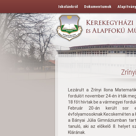
Iskolánkról
Dokumentumok
Alapítván
Zríny
Lezárult a Zrínyi Ilona Matemati
fordulót november 24-én írták meg
18 főt hívtak be a vármegyei fordul
Február 20-án került sor 
évfolyamosoknak Kecskeméten a K
a Bányai Júlia Gimnáziumban tart
tanuló, aki az előkelő 8. helyet 
Klárának.