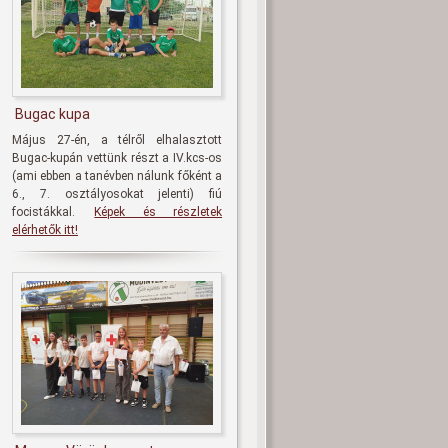
Bugac kupa
Május 27-én, a télről elhalasztott
Bugac-kupán vettünk részt a IV.kcs-os
(ami ebben a tanévben nálunk főként a
6., 7. osztályosokat jelenti) fiú
focistákkal.
Képek és részletek
elérhetők itt!