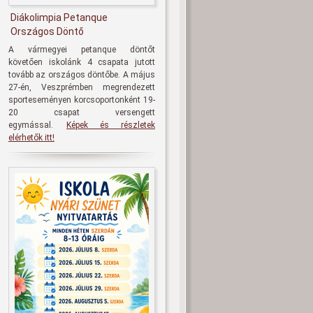
Diákolimpia Petanque
Országos Döntő
A vármegyei petanque döntőt
követően iskolánk 4 csapata jutott
tovább az országos döntőbe. A május
27-én, Veszprémben megrendezett
sporteseményen korcsoportonként 19-
20 csapat versengett
egymással.
Képek és részletek
elérhetők itt!