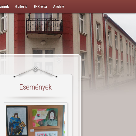
ációk
Galéria
E-Kréta
Archiv
Események