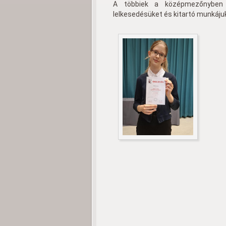
A többiek a középmezőnyben v
lelkesedésüket és kitartó munkáju