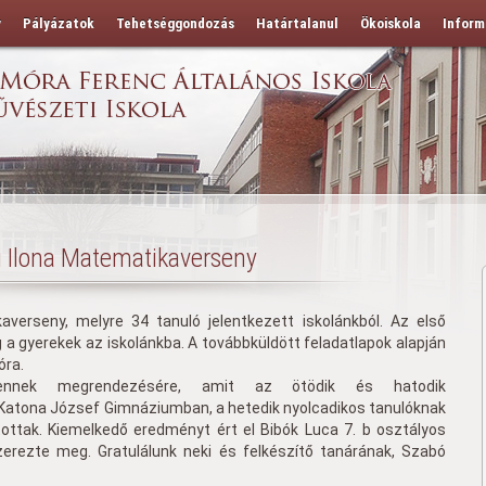
y
Pályázatok
Tehetséggondozás
Határtalanul
Ökoiskola
Inform
i Ilona Matematikaverseny
kaverseny, melyre 34 tanuló jelentkezett iskolánkból. Az első
 a gyerekek az iskolánkba. A továbbküldött feladatlapok alapján
óra.
ennek megrendezésére, amit az ötödik és hatodik
atona József Gimnáziumban, a hetedik nyolcadikos tanulóknak
ottak. Kiemelkedő eredményt ért el Bibók Luca 7. b osztályos
szerezte meg. Gratulálunk neki és felkészítő tanárának, Szabó