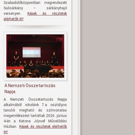
Szabadidőközpontban megrendezett
Sulisárkány – sárkányhajó
versenyen.
Képek és részletek
elérhetők itt!
A Nemzeti Összetartozás
Napja
A Nemzeti Összetartozás Napja
alkalmából iskolánk 7.a osztályos
tanulói megható és színvonalas
megemlékezést tartottak 2026. június
4-én a Katona József Művelődési
Házban.
Képek és részletek elérhetők
itt!