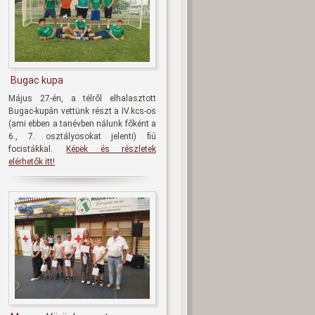
Bugac kupa
Május 27-én, a télről elhalasztott
Bugac-kupán vettünk részt a IV.kcs-os
(ami ebben a tanévben nálunk főként a
6., 7. osztályosokat jelenti) fiú
focistákkal.
Képek és részletek
elérhetők itt!