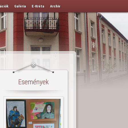
ációk
Galéria
E-Kréta
Archiv
Események