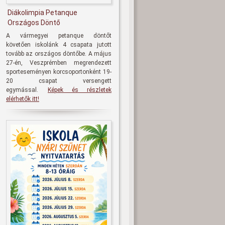
Diákolimpia Petanque
Országos Döntő
A vármegyei petanque döntőt
követően iskolánk 4 csapata jutott
tovább az országos döntőbe. A május
27-én, Veszprémben megrendezett
sporteseményen korcsoportonként 19-
20 csapat versengett
egymással.
Képek és részletek
elérhetők itt!