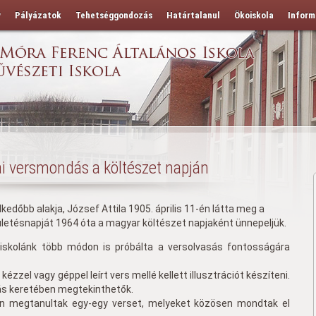
y
Pályázatok
Tehetséggondozás
Határtalanul
Ökoiskola
Inform
ai versmondás a költészet napján
edőbb alakja, József Attila 1905. április 11-én látta meg a
ületésnapját 1964 óta a magyar költészet napjaként ünnepeljük.
 iskolánk több módon is próbálta a versolvasás fontosságára
ézzel vagy géppel leírt vers mellé kellett illusztrációt készíteni.
tás keretében megtekinthetők.
n megtanultak egy-egy verset, melyeket közösen mondtak el