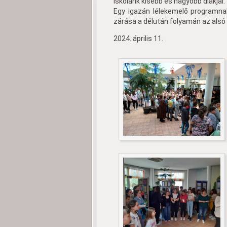
iskolánk kisebb és nagyobb diákjai.
Egy igazán lélekemelő programna
zárása a délután folyamán az als
2024. április 11.