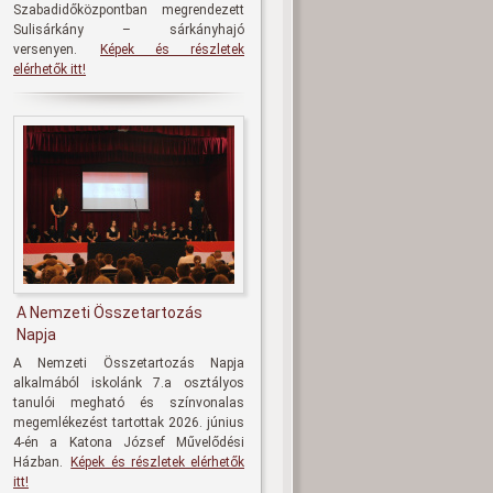
Szabadidőközpontban megrendezett
Sulisárkány – sárkányhajó
versenyen.
Képek és részletek
elérhetők itt!
A Nemzeti Összetartozás
Napja
A Nemzeti Összetartozás Napja
alkalmából iskolánk 7.a osztályos
tanulói megható és színvonalas
megemlékezést tartottak 2026. június
4-én a Katona József Művelődési
Házban.
Képek és részletek elérhetők
itt!