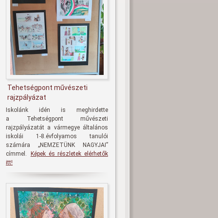
Tehetségpont művészeti
rajzpályázat
Iskolánk idén is meghirdette
a
Tehetségpont művészeti
rajzpályázatát
a vármegye általános
iskolái 1-8.évfolyamos tanulói
számára
„NEMZETÜNK NAGYJAI
”
címmel.
Képek és részletek elérhetők
itt!