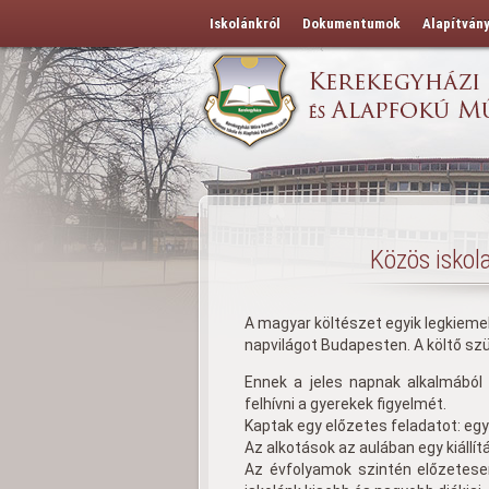
Iskolánkról
Dokumentumok
Alapítván
Közös iskol
A magyar költészet egyik legkiemelk
napvilágot Budapesten. A költő sz
Ennek a jeles napnak alkalmából
felhívni a gyerekek figyelmét.
Kaptak egy előzetes feladatot: egy k
Az alkotások az aulában egy kiállí
Az évfolyamok szintén előzetese