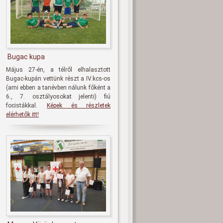
Bugac kupa
Május 27-én, a télről elhalasztott
Bugac-kupán vettünk részt a IV.kcs-os
(ami ebben a tanévben nálunk főként a
6., 7. osztályosokat jelenti) fiú
focistákkal.
Képek és részletek
elérhetők itt!