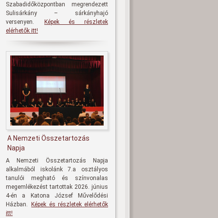
Szabadidőközpontban megrendezett
Sulisárkány – sárkányhajó
versenyen.
Képek és részletek
elérhetők itt!
A Nemzeti Összetartozás
Napja
A Nemzeti Összetartozás Napja
alkalmából iskolánk 7.a osztályos
tanulói megható és színvonalas
megemlékezést tartottak 2026. június
4-én a Katona József Művelődési
Házban.
Képek és részletek elérhetők
itt!