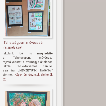
Tehetségpont művészeti
rajzpályázat
Iskolánk idén is meghirdette
a
Tehetségpont művészeti
rajzpályázatát
a vármegye általános
iskolái 1-8.évfolyamos tanulói
számára
„NEMZETÜNK NAGYJAI
”
címmel.
Képek és részletek elérhetők
itt!