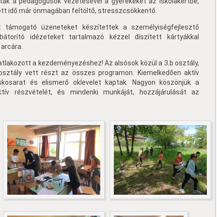
ívták a pedagógusok vezetésével a gyerekeket az iskolakertbe,
ött idő már önmagában feltöltő, stresszcsökkentő.
t támogató üzeneteket készítettek a személyiségfejlesztő
bátorító idézeteket tartalmazó kézzel díszített kártyákkal
 arcára.
atlakozott a kezdeményezéshez! Az alsósok közül a 3.b osztály,
 osztály vett részt az összes programon. Kiemelkedően aktív
skosarat és elismerő oklevelet kaptak. Nagyon köszönjük a
ktív részvételét, és mindenki munkáját, hozzájárulását az