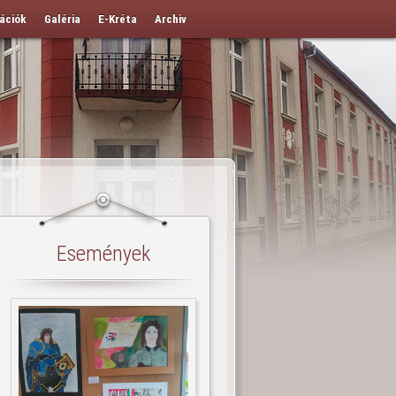
ációk
Galéria
E-Kréta
Archiv
Események