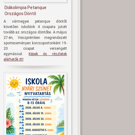
Diákolimpia Petanque
Országos Döntő
A vármegyei petanque döntőt
követően iskolánk 4 csapata jutott
tovább az országos döntőbe. A május
27-én, Veszprémben megrendezett
sporteseményen korcsoportonként 19-
20 csapat versengett
egymással.
Képek és részletek
elérhetők itt!