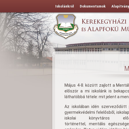
Iskolánkról
Dokumentumok
Alapítván
M
Május 4-8. között zajlott a Ment
először a mi iskolánk is bekapc
láthatóbbá tétele: mit jelent a men
Az iskolában idén szerveződött 
gyermekvédelmi felelősből, iskola
iskolai könyvtáros elő
történettel, mentális egészsége