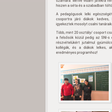
számára. Illetve vidám játékra h
hiszen a séta és a szabadban tölt
A pedagógusok lelki egészségé
csoportra járó diákok: kedves, 
igyekeztek mosolyt csalni tanáraik
Több, mint 20 osztály/ csoport cs
a felsősök közül pedig az SNI-s
részvételükért jutalmul gyümölc
kollégák, és a diákok lelkes, a
eredményes programhoz!