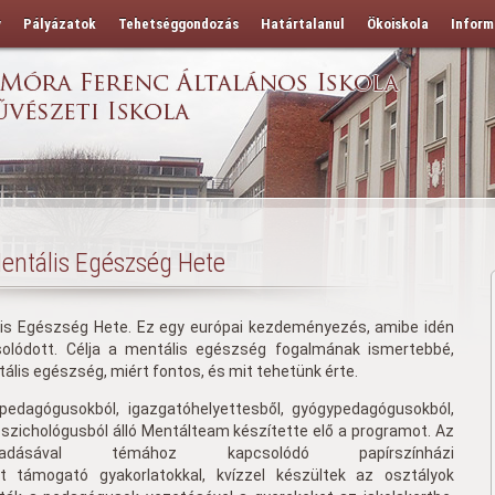
y
Pályázatok
Tehetséggondozás
Határtalanul
Ökoiskola
Inform
entális Egészség Hete
ális Egészség Hete. Ez egy európai kezdeményezés, amibe idén
solódott. Célja a mentális egészség fogalmának ismertebbé,
tális egészség, miért fontos, és mit tehetünk érte.
pedagógusokból, igazgatóhelyettesből, gyógypedagógusokból,
pszichológusból álló Mentálteam készítette elő a programot. Az
adásával témához kapcsolódó papírszínházi
t támogató gyakorlatokkal, kvízzel készültek az osztályok