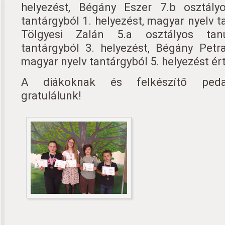
helyezést, Bégány Eszer 7.b osztály
tantárgyból 1. helyezést, magyar nyelv t
Tölgyesi Zalán 5.a osztályos tanu
tantárgyból 3. helyezést, Bégány Petr
magyar nyelv tantárgyból 5. helyezést ért
A diákoknak és felkészítő peda
gratulálunk!