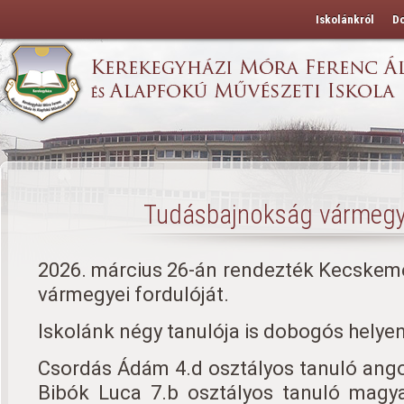
Iskolánkról
D
Tudásbajnokság vármegye
2026. március 26-án rendezték Kecskem
vármegyei fordulóját.
Iskolánk négy tanulója is dobogós helyen
Csordás Ádám 4.d osztályos tanuló angol
Bibók Luca 7.b osztályos tanuló magya