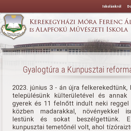
Iskolánkról
D
Gyalogtúra a Kunpusztai refor
2023. június 3 - án újra felkerekedtünk
településünk külterületével és annak 
gyerek és 11 felnőtt indult neki reggel
közben madarakkal, növényekkel is
lestünk és sokat beszélgettünk. E
kunpusztai temetőnél volt, ahol tízóraiz