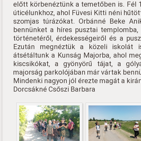
előtt körbenéztünk a temetőben is. Fél 
úticélunkhoz, ahol Füvesi Kitti néni hűtö
szomjas túrázókat. Orbánné Beke Ani
bennünket a híres pusztai templomba, 
történetéről, érdekességeiről és a pus
Ezután megnéztük a közeli iskolát 
átsétáltunk a Kunság Majorba, ahol meg
kiscsikókat, a gyönyörű tájat, a gól
majorság parkolójában már vártak bennü
Mindenki nagyon jól érezte magát a kirá
Dorcsákné Csőszi Barbara