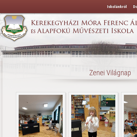
Iskolánkról
D
Zenei Világnap