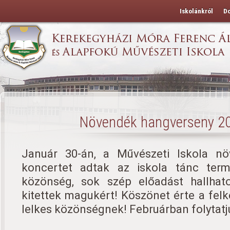
Iskolánkról
D
Növendék hangverseny 20
Január 30-án, a Művészeti Iskola nö
koncertet adtak az iskola tánc te
közönség, sok szép előadást hallhat
kitettek magukért! Köszönet érte a felk
lelkes közönségnek! Februárban folytatj