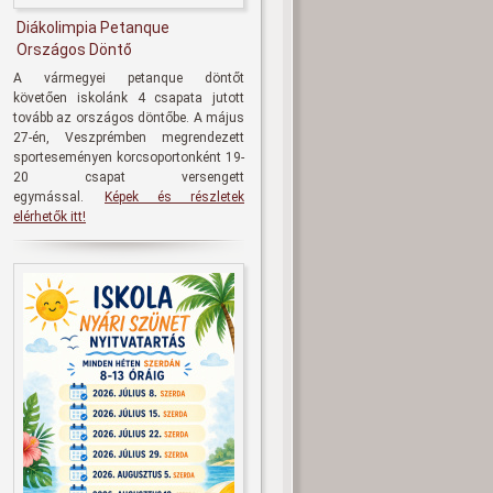
Diákolimpia Petanque
Országos Döntő
A vármegyei petanque döntőt
követően iskolánk 4 csapata jutott
tovább az országos döntőbe. A május
27-én, Veszprémben megrendezett
sporteseményen korcsoportonként 19-
20 csapat versengett
egymással.
Képek és részletek
elérhetők itt!