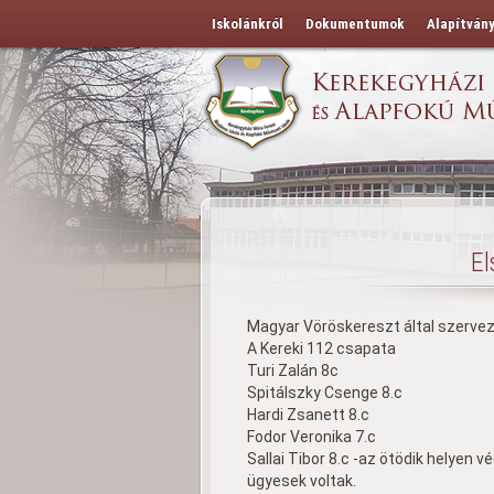
Iskolánkról
Dokumentumok
Alapítván
El
Magyar Vöröskereszt által szerveze
A Kereki 112 csapata
Turi Zalán 8c
Spitálszky Csenge 8.c
Hardi Zsanett 8.c
Fodor Veronika 7.c
Sallai Tibor 8.c -az ötödik helyen
ügyesek voltak.