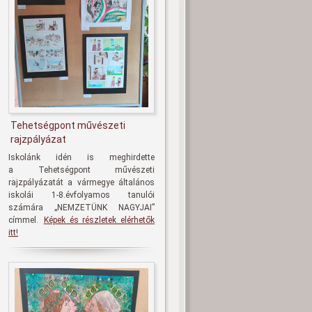
Tehetségpont művészeti
rajzpályázat
Iskolánk idén is meghirdette
a
Tehetségpont művészeti
rajzpályázatát
a vármegye általános
iskolái 1-8.évfolyamos tanulói
számára
„NEMZETÜNK NAGYJAI
”
címmel.
Képek és részletek elérhetők
itt!