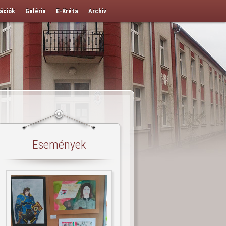
ációk
Galéria
E-Kréta
Archiv
Események