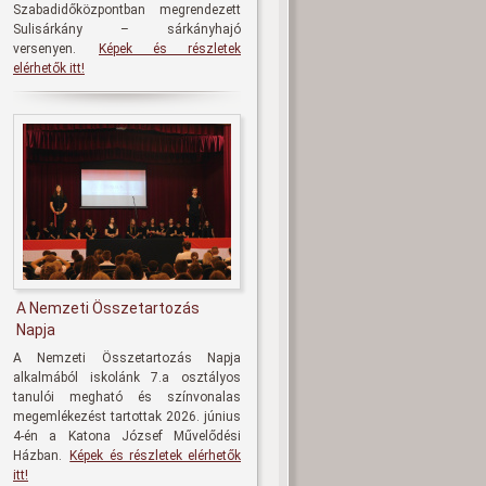
Szabadidőközpontban megrendezett
Sulisárkány – sárkányhajó
versenyen.
Képek és részletek
elérhetők itt!
A Nemzeti Összetartozás
Napja
A Nemzeti Összetartozás Napja
alkalmából iskolánk 7.a osztályos
tanulói megható és színvonalas
megemlékezést tartottak 2026. június
4-én a Katona József Művelődési
Házban.
Képek és részletek elérhetők
itt!