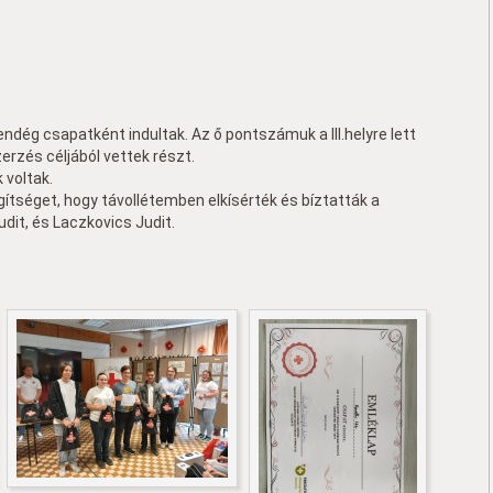
vendég csapatként indultak. Az ő pontszámuk a III.helyre lett
erzés céljából vettek részt.
 voltak.
ítséget, hogy távollétemben elkísérték és bíztatták a
dit, és Laczkovics Judit.