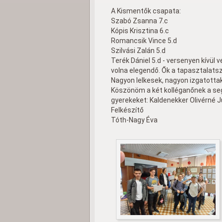
A Kismentők csapata:
Szabó Zsanna 7.c
Kópis Krisztina 6.c
Romancsik Vince 5.d
Szilvási Zalán 5.d
Terék Dániel 5.d - versenyen kívül 
volna elegendő. Ők a tapasztalatsz
Nagyon lelkesek, nagyon izgatottak
Köszönöm a két kolléganőnek a seg
gyerekeket: Kaldenekker Olivérné Ju
Felkészítő
Tóth-Nagy Éva