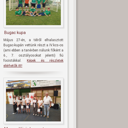
Bugac kupa
Május 27-én, a télről elhalasztott
Bugac-kupán vettünk részt a IV.kcs-os
(ami ebben a tanévben nálunk főként a
6., 7. osztályosokat jelenti) fiú
focistákkal.
Képek és részletek
elérhetők itt!