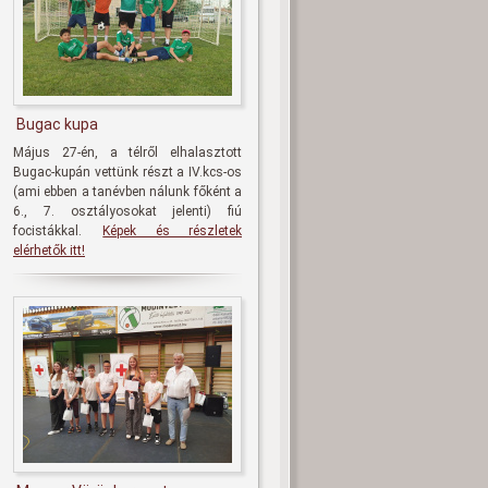
Bugac kupa
Május 27-én, a télről elhalasztott
Bugac-kupán vettünk részt a IV.kcs-os
(ami ebben a tanévben nálunk főként a
6., 7. osztályosokat jelenti) fiú
focistákkal.
Képek és részletek
elérhetők itt!