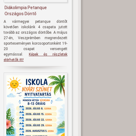
Diákolimpia Petanque
Országos Döntő
A vármegyei petanque döntőt
követően iskolánk 4 csapata jutott
tovább az országos döntőbe. A május
27-én, Veszprémben megrendezett
sporteseményen korcsoportonként 19-
20 csapat versengett
egymással.
Képek és részletek
elérhetők itt!