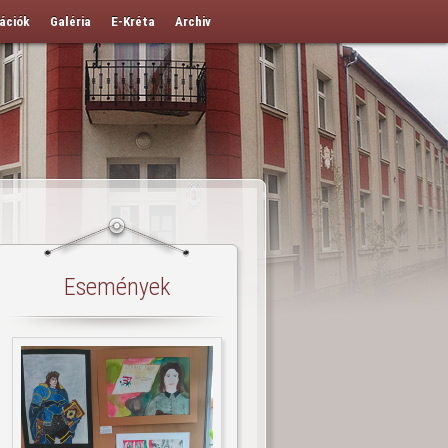
ációk
Galéria
E-Kréta
Archiv
Események