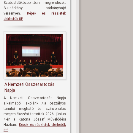
Szabadidőközpontban megrendezett
Sulisárkány – sárkányhajó
versenyen.
Képek és részletek
elérhetők itt!
A Nemzeti Összetartozás
Napja
A Nemzeti Összetartozás Napja
alkalmából iskolánk 7.a osztályos
tanulói megható és színvonalas
megemlékezést tartottak 2026. június
4-én a Katona József Művelődési
Házban.
Képek és részletek elérhetők
itt!