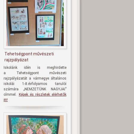
Tehetségpont művészeti
rajzpályázat
Iskolánk idén is meghirdette
a
Tehetségpont művészeti
rajzpályázatát
a vármegye általános
iskolái 1-8.évfolyamos tanulói
számára
„NEMZETÜNK NAGYJAI
”
címmel.
Képek és részletek elérhetők
itt!