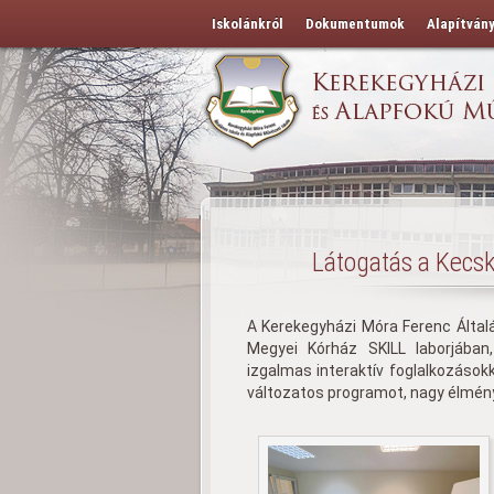
Iskolánkról
Dokumentumok
Alapítván
Látogatás a Kecs
A Kerekegyházi Móra Ferenc Általá
Megyei Kórház SKILL laborjában,
izgalmas interaktív foglalkozások
változatos programot, nagy élmény