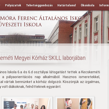
y
Pályázatok
Tehetséggondozás
Határtalanul
Ökoiskola
Inform
keméti Megyei Kórház SKILL laborjában
nos Iskola 6.a és 6.d osztályai látogatást tettek a Kecskeméti
 a pályaorientációs nap alkalmából. Hasznos ismeretekkel,
kal vártak bennünket a kórház dolgozói. Köszönjük az izgalmas,
 volt diákoknak, felnőtteknek egyaránt.