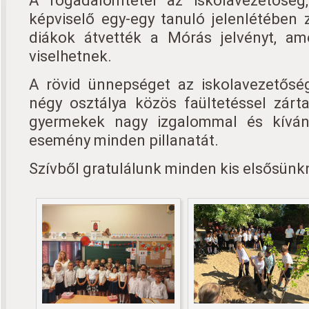
A fogadalomtétel az iskolavezetőség
képviselő egy-egy tanuló jelenlétében z
diákok átvették a Mórás jelvényt, am
viselhetnek.
A rövid ünnepséget az iskolavezetősé
négy osztálya közös faültetéssel zárt
gyermekek nagy izgalommal és kívánc
esemény minden pillanatát.
Szívből gratulálunk minden kis elsősünk