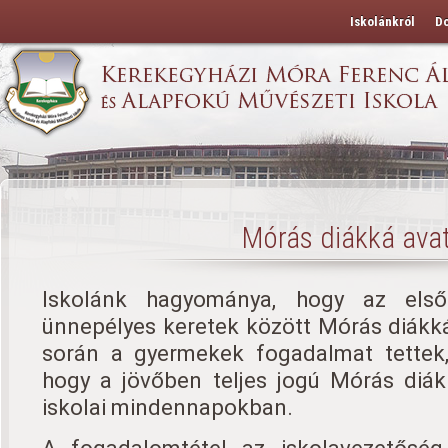
Iskolánkról
D
Mórás diákká ava
Iskolánk hagyománya, hogy az első
ünnepélyes keretek között Mórás diákk
során a gyermekek fogadalmat tettek
hogy a jövőben teljes jogú Mórás diák
iskolai mindennapokban.